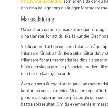
https://workaround.io/
som är en sida där du kan 
och dina kollegor om du är egenföretagare med 
Marknadsföring
Oavsett om du är frilansare eller egenföretagare
dina tjänster för att du ska få kunder. Det finns
Vi börjar med att ge dig som frilansar några 
frilansare får jobb från flera olika håll är det
frilansare för att marknadsföra dina tjänster är
hjälp och skapa profiler på sociala medier, til
och hur du kan hjälpa andra.
Även du som är egenföretagare kan marknadsför
konton på sociala medier. Men som egenföretag
genom att köpa annonser på Google och social
bättre sökresultat. Om du exempelvis är massör