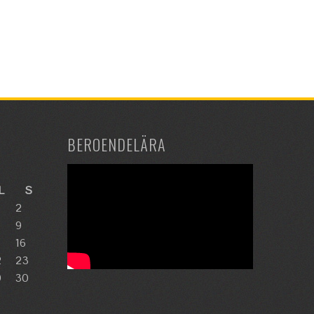
BEROENDELÄRA
L
S
2
9
16
2
23
9
30