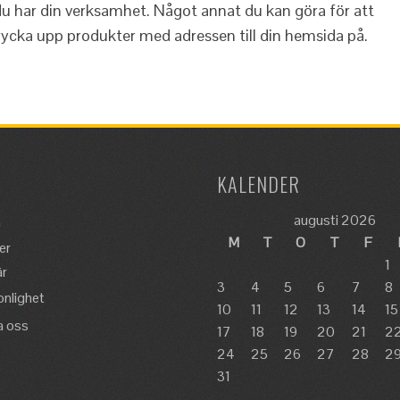
du har din verksamhet. Något annat du kan göra för att
ycka upp produkter med adressen till din hemsida på.
KALENDER
augusti 2026
a
M
T
O
T
F
er
1
är
3
4
5
6
7
8
onlighet
10
11
12
13
14
15
a oss
17
18
19
20
21
2
24
25
26
27
28
2
31